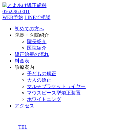
0562-96-0011
WEB予約
LINEで相談
初めての方へ
院長・医院紹介
院長紹介
医院紹介
矯正治療の流れ
料金表
診療案内
子どもの矯正
大人の矯正
マルチブラケットワイヤー
マウスピース型矯正装置
ホワイトニング
アクセス
TEL