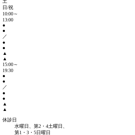
土
日/祝
10:00～
13:00
●
●
／
●
●
▲
▲
15:00～
19:30
●
●
／
●
●
▲
▲
休診日
水曜日、第2・4土曜日、
第1・3・5日曜日