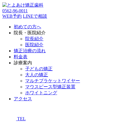
0562-96-0011
WEB予約
LINEで相談
初めての方へ
院長・医院紹介
院長紹介
医院紹介
矯正治療の流れ
料金表
診療案内
子どもの矯正
大人の矯正
マルチブラケットワイヤー
マウスピース型矯正装置
ホワイトニング
アクセス
TEL