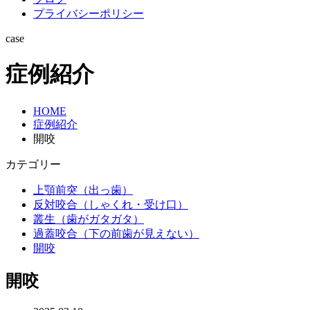
プライバシーポリシー
case
症例紹介
HOME
症例紹介
開咬
カテゴリー
上顎前突（出っ歯）
反対咬合（しゃくれ・受け口）
叢生（歯がガタガタ）
過蓋咬合（下の前歯が見えない）
開咬
開咬