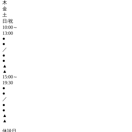
木
金
土
日/祝
10:00～
13:00
●
●
／
●
●
▲
▲
15:00～
19:30
●
●
／
●
●
▲
▲
休診日